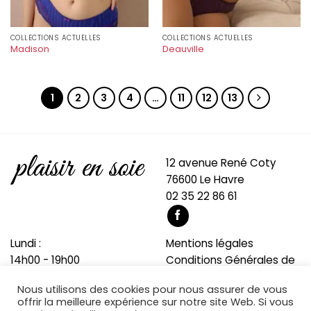
COLLECTIONS ACTUELLES
COLLECTIONS ACTUELLES
Madison
Deauville
1
2
3
4
…
11
12
13
12 avenue René Coty
76600 Le Havre
02 35 22 86 61
Lundi :
Mentions légales
14h00 - 19h00
Conditions Générales de
Mardi au samedi :
Vente
Nous utilisons des cookies pour nous assurer de vous
10h00 - 19h00
A propos
offrir la meilleure expérience sur notre site Web. Si vous
Blog