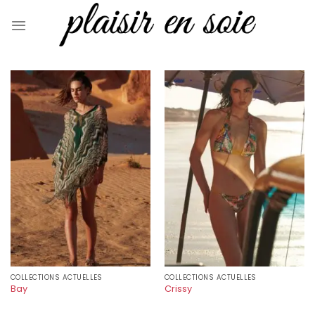
Skip
to
content
COLLECTIONS ACTUELLES
COLLECTIONS ACTUELLES
Bay
Crissy