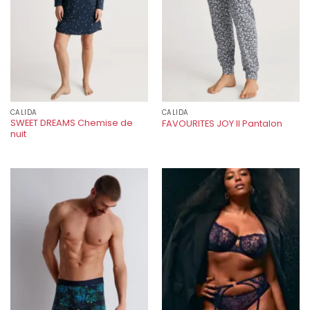
CALIDA
CALIDA
SWEET DREAMS Chemise de
FAVOURITES JOY II Pantalon
nuit