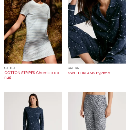
CALIDA
CALIDA
COTTON STRIPES Chemise de
SWEET DREAMS Pyjama
nuit