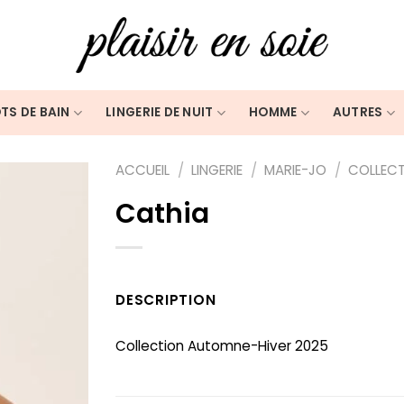
TS DE BAIN
LINGERIE DE NUIT
HOMME
AUTRES
ACCUEIL
/
LINGERIE
/
MARIE-JO
/
COLLECT
Cathia
DESCRIPTION
Collection Automne-Hiver 2025