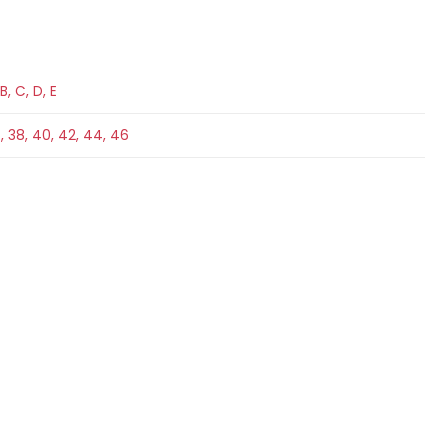
B
,
C
,
D
,
E
6
,
38
,
40
,
42
,
44
,
46