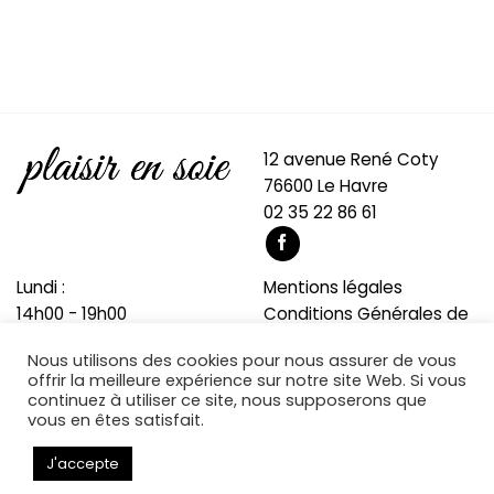
12 avenue René Coty
76600 Le Havre
02 35 22 86 61
Lundi :
Mentions légales
14h00 - 19h00
Conditions Générales de
Mardi au samedi :
Vente
Nous utilisons des cookies pour nous assurer de vous
10h00 - 19h00
A propos
offrir la meilleure expérience sur notre site Web. Si vous
Blog
continuez à utiliser ce site, nous supposerons que
vous en êtes satisfait.
J'accepte
Copyright 2026 © Développé par
Cocktail Numérique