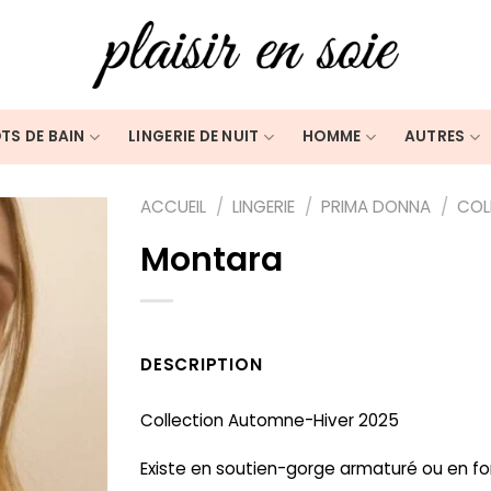
TS DE BAIN
LINGERIE DE NUIT
HOMME
AUTRES
ACCUEIL
/
LINGERIE
/
PRIMA DONNA
/
COL
Montara
DESCRIPTION
Collection Automne-Hiver 2025
Existe en soutien-gorge armaturé ou en f