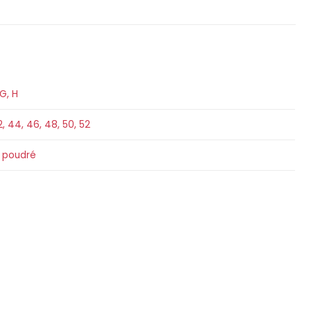
G
,
H
2
,
44
,
46
,
48
,
50
,
52
e poudré