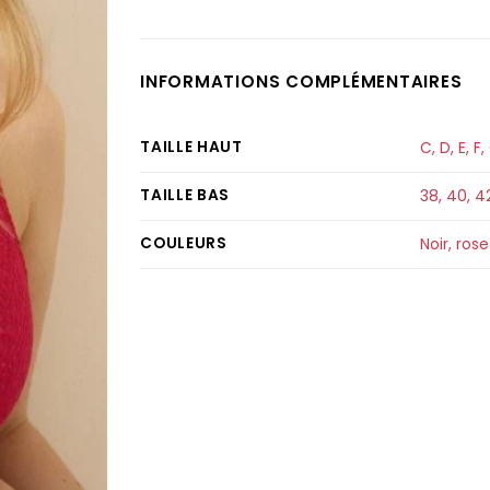
INFORMATIONS COMPLÉMENTAIRES
TAILLE HAUT
C
,
D
,
E
,
F
,
TAILLE BAS
38
,
40
,
4
COULEURS
Noir, ros