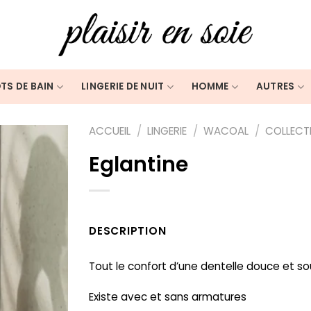
TS DE BAIN
LINGERIE DE NUIT
HOMME
AUTRES
ACCUEIL
/
LINGERIE
/
WACOAL
/
COLLECT
Eglantine
DESCRIPTION
Tout le confort d’une dentelle douce et s
Existe avec et sans armatures