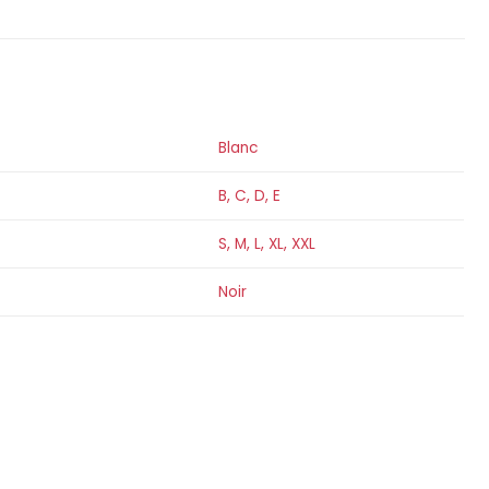
Blanc
B
,
C
,
D
,
E
S
,
M
,
L
,
XL
,
XXL
Noir