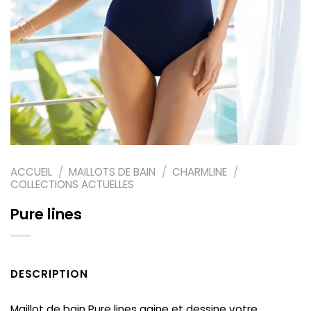
ACCUEIL
/
MAILLOTS DE BAIN
/
CHARMLINE
/
COLLECTIONS ACTUELLES
Pure lines
DESCRIPTION
Maillot
de
bain
Pure
lines
gaine
et dessine
votre